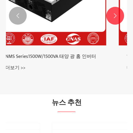


실외 고전압 AC SF6 회로 차단기
더보기 >>
뉴스 추천